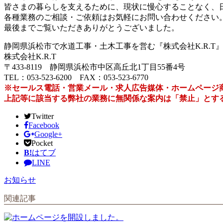
皆さまの暮らしを支えるために、現状に慢心することなく、
各種業務のご相談・ご依頼はお気軽にお問い合わせください
最後までご覧いただきありがとうございました。
静岡県浜松市で水道工事・土木工事を営む『株式会社K.R.T
株式会社K.R.T
〒433-8119 静岡県浜松市中区高丘北1丁目55番4号
TEL：053-523-6200 FAX：053-523-6770
※セールス電話・営業メール・求人広告媒体・ホームページ
上記等に該当する弊社の業務に無関係な案内は「禁止」とす
Twitter
Facebook
Google+
Pocket
B!
はてブ
LINE
お知らせ
関連記事