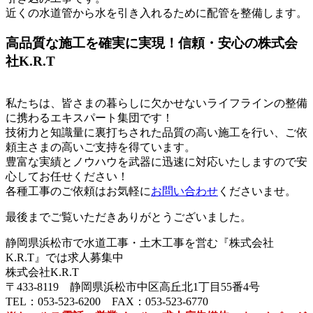
近くの水道管から水を引き入れるために配管を整備します。
高品質な施工を確実に実現！信頼・安心の株式会
社K.R.T
私たちは、皆さまの暮らしに欠かせないライフラインの整備
に携わるエキスパート集団です！
技術力と知識量に裏打ちされた品質の高い施工を行い、ご依
頼主さまの高いご支持を得ています。
豊富な実績とノウハウを武器に迅速に対応いたしますので安
心してお任せください！
各種工事のご依頼はお気軽に
お問い合わせ
くださいませ。
最後までご覧いただきありがとうございました。
静岡県浜松市で水道工事・土木工事を営む『株式会社
K.R.T』では求人募集中
株式会社K.R.T
〒433-8119 静岡県浜松市中区高丘北1丁目55番4号
TEL：053-523-6200 FAX：053-523-6770